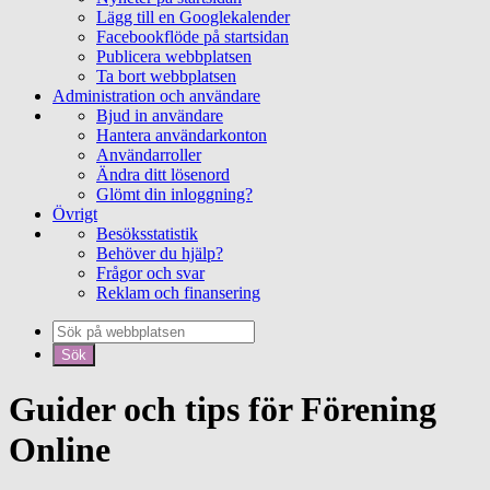
Lägg till en Googlekalender
Facebookflöde på startsidan
Publicera webbplatsen
Ta bort webbplatsen
Administration och användare
Bjud in användare
Hantera användarkonton
Användarroller
Ändra ditt lösenord
Glömt din inloggning?
Övrigt
Besöksstatistik
Behöver du hjälp?
Frågor och svar
Reklam och finansering
Guider och tips för Förening
Online