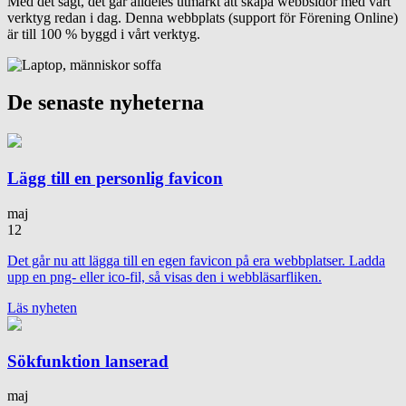
Med det sagt, det går alldeles utmärkt att skapa webbsidor med vårt
verktyg redan i dag. Denna webbplats (support för Förening Online)
är till 100 % byggd i vårt verktyg.
De senaste nyheterna
Lägg till en personlig favicon
maj
12
Det går nu att lägga till en egen favicon på era webbplatser. Ladda
upp en png- eller ico-fil, så visas den i webbläsarfliken.
Läs nyheten
Sökfunktion lanserad
maj