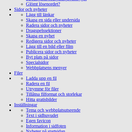
Glömt lösenordet?
Sidor och nyheter
Lägg till länkar
Skapa en sida eller undersida
Radera sidor och nyheter
Dragspelssektioner
Skapa en nyhet
Redigera sidor och nyheter
Lägg till en bild eller film
Publicera sidor och nyheter
Byt plats på sidor
Specialsidor
Webbplatsens menyer
Filer
Ladda upp en fil
Radera en fil
Utrymme för filer
Tillåtna filformat och storlekar
Hitta gratisbilder
Inställningar
Tema och webbplatsutseende
Text i sidhuvudet
Egen favicon
Information i sidfoten
Nyheter på startsidan