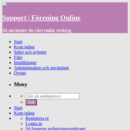
Support | Förening Online
Så använder du vårt enkla verktyg
Start
Kom igång
Sidor och nyheter
Filer
Inställningar
Administration och användare
Övrigt
Meny
Start
Kom igång
Registrera er
Logga in
Så fungerar redigeringsverktyget